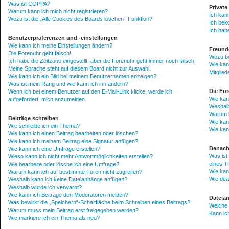
Was ist COPPA?
Private
Warum kann ich mich nicht registrieren?
Ich kan
Wozu ist die „Alle Cookies des Boards löschen“-Funktion?
Ich bek
Ich hab
Benutzerpräferenzen und -einstellungen
Wie kann ich meine Einstellungen ändern?
Freunde
Die Forenuhr geht falsch!
Wozu ben
Ich habe die Zeitzone eingestellt, aber die Forenuhr geht immer noch falsch!
Wie kann
Meine Sprache steht auf diesem Board nicht zur Auswahl!
Mitglie
Wie kann ich ein Bild bei meinem Benutzernamen anzeigen?
Was ist mein Rang und wie kann ich ihn ändern?
Die Fo
Wenn ich bei einem Benutzer auf den E-Mail-Link klicke, werde ich
Wie kan
aufgefordert, mich anzumelden.
Weshalb
Warum b
Beiträge schreiben
Wie kan
Wie schreibe ich ein Thema?
Wie kan
Wie kann ich einen Beitrag bearbeiten oder löschen?
Wie kann ich meinem Beitrag eine Signatur anfügen?
Benach
Wie kann ich eine Umfrage erstellen?
Was ist
Wieso kann ich nicht mehr Antwortmöglichkeiten erstellen?
eines 
Wie bearbeite oder lösche ich eine Umfrage?
Wie kan
Warum kann ich auf bestimmte Foren nicht zugreifen?
Wie dea
Weshalb kann ich keine Dateianhänge anfügen?
Weshalb wurde ich verwarnt?
Wie kann ich Beiträge den Moderatoren melden?
Dateia
Was bewirkt die „Speichern“-Schaltfläche beim Schreiben eines Beitrags?
Welche 
Warum muss mein Beitrag erst freigegeben werden?
Kann ic
Wie markiere ich ein Thema als neu?