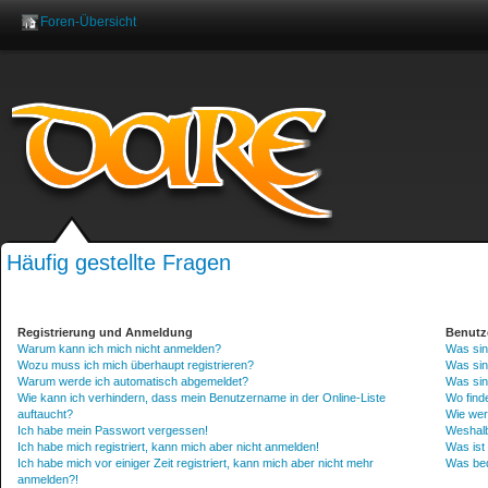
Foren-Übersicht
Benutzername:
Pas
Häufig gestellte Fragen
Registrierung und Anmeldung
Benutz
Warum kann ich mich nicht anmelden?
Was sin
Wozu muss ich mich überhaupt registrieren?
Was sin
Warum werde ich automatisch abgemeldet?
Was sin
Wie kann ich verhindern, dass mein Benutzername in der Online-Liste
Wo finde
auftaucht?
Wie wer
Ich habe mein Passwort vergessen!
Weshalb
Ich habe mich registriert, kann mich aber nicht anmelden!
Was ist
Ich habe mich vor einiger Zeit registriert, kann mich aber nicht mehr
Was bed
anmelden?!