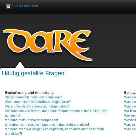
Foren-Übersicht
Benutzername:
Pas
Häufig gestellte Fragen
Registrierung und Anmeldung
Benutz
Warum kann ich mich nicht anmelden?
Was sin
Wozu muss ich mich überhaupt registrieren?
Was sin
Warum werde ich automatisch abgemeldet?
Was sin
Wie kann ich verhindern, dass mein Benutzername in der Online-Liste
Wo finde
auftaucht?
Wie wer
Ich habe mein Passwort vergessen!
Weshalb
Ich habe mich registriert, kann mich aber nicht anmelden!
Was ist
Ich habe mich vor einiger Zeit registriert, kann mich aber nicht mehr
Was bed
anmelden?!