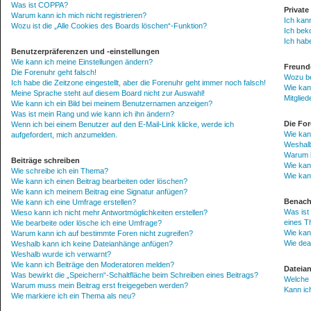
Was ist COPPA?
Private
Warum kann ich mich nicht registrieren?
Ich kan
Wozu ist die „Alle Cookies des Boards löschen“-Funktion?
Ich bek
Ich hab
Benutzerpräferenzen und -einstellungen
Wie kann ich meine Einstellungen ändern?
Freunde
Die Forenuhr geht falsch!
Wozu ben
Ich habe die Zeitzone eingestellt, aber die Forenuhr geht immer noch falsch!
Wie kann
Meine Sprache steht auf diesem Board nicht zur Auswahl!
Mitglie
Wie kann ich ein Bild bei meinem Benutzernamen anzeigen?
Was ist mein Rang und wie kann ich ihn ändern?
Die Fo
Wenn ich bei einem Benutzer auf den E-Mail-Link klicke, werde ich
Wie kan
aufgefordert, mich anzumelden.
Weshalb
Warum b
Beiträge schreiben
Wie kan
Wie schreibe ich ein Thema?
Wie kan
Wie kann ich einen Beitrag bearbeiten oder löschen?
Wie kann ich meinem Beitrag eine Signatur anfügen?
Benach
Wie kann ich eine Umfrage erstellen?
Was ist
Wieso kann ich nicht mehr Antwortmöglichkeiten erstellen?
eines 
Wie bearbeite oder lösche ich eine Umfrage?
Wie kan
Warum kann ich auf bestimmte Foren nicht zugreifen?
Wie dea
Weshalb kann ich keine Dateianhänge anfügen?
Weshalb wurde ich verwarnt?
Wie kann ich Beiträge den Moderatoren melden?
Dateia
Was bewirkt die „Speichern“-Schaltfläche beim Schreiben eines Beitrags?
Welche 
Warum muss mein Beitrag erst freigegeben werden?
Kann ic
Wie markiere ich ein Thema als neu?