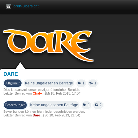
Foren-Übersicht
Benutzername:
Pas
DARE
Allgemein
Keine ungelesenen Beiträge
1
1
Dies ist darezeit unser einziger öffentlicher Bereich.
Letzter Beitrag von
Chaly
(Mi 18. Feb 2015, 17:04) .
Bewerbungen
Keine ungelesenen Beiträge
1
2
Bewerbungen können hier nieder geschrieben werden.
Letzter Beitrag von
Dare
(So 10. Feb 2013, 21:54) .