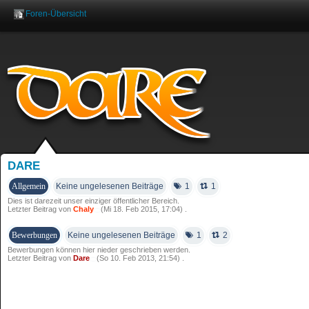
Foren-Übersicht
Benutzername:
Pas
DARE
Allgemein
Keine ungelesenen Beiträge
1
1
Dies ist darezeit unser einziger öffentlicher Bereich.
Letzter Beitrag von
Chaly
(Mi 18. Feb 2015, 17:04) .
Bewerbungen
Keine ungelesenen Beiträge
1
2
Bewerbungen können hier nieder geschrieben werden.
Letzter Beitrag von
Dare
(So 10. Feb 2013, 21:54) .