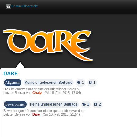
Foren-Übersicht
Benutzername:
Pas
DARE
Allgemein
Keine ungelesenen Beiträge
1
1
Dies ist darezeit unser einziger öffentlicher Bereich.
Letzter Beitrag von
Chaly
(Mi 18. Feb 2015, 17:04) .
Bewerbungen
Keine ungelesenen Beiträge
1
2
Bewerbungen können hier nieder geschrieben werden.
Letzter Beitrag von
Dare
(So 10. Feb 2013, 21:54) .