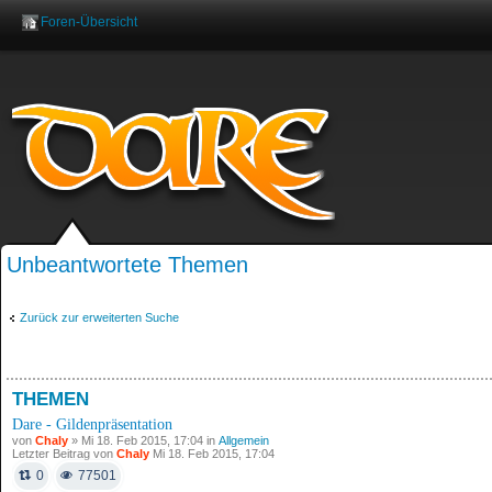
Foren-Übersicht
Benutzername:
Pas
Unbeantwortete Themen
Zurück zur erweiterten Suche
THEMEN
Dare - Gildenpräsentation
von
Chaly
» Mi 18. Feb 2015, 17:04 in
Allgemein
Letzter Beitrag von
Chaly
Mi 18. Feb 2015, 17:04
0
77501