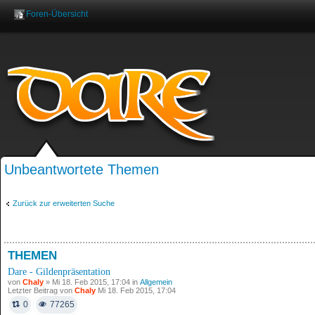
Foren-Übersicht
Benutzername:
Pas
Unbeantwortete Themen
Zurück zur erweiterten Suche
THEMEN
Dare - Gildenpräsentation
von
Chaly
» Mi 18. Feb 2015, 17:04 in
Allgemein
Letzter Beitrag von
Chaly
Mi 18. Feb 2015, 17:04
0
77265