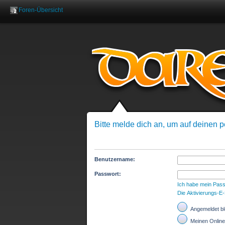
Foren-Übersicht
Benutzer
Bitte melde dich an, um auf deinen p
Benutzername:
Passwort:
Ich habe mein Pas
Die Aktivierungs-E
Angemeldet bl
Meinen Online