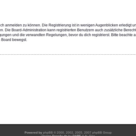
dich anmelden zu können. Die Registrierung ist in wenigen Augenblicken erledigt u
fen. Die Board-Administration kann registrierten Benutzern auch zusätzliche Berec
ungen und die verwandten Regelungen, bevor du dich registrierst. Bitte beachte a
m Board bewegst.
Powered by
phpBB
© 2000, 2002, 2005, 2007 phpBB Group
Design
Dare4u.de
by
DARE
© N. Gier