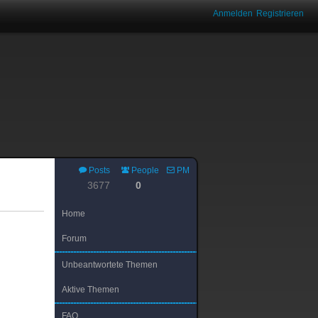
Anmelden
Registrieren
Posts
People
PM
3677
0
Home
Forum
Unbeantwortete Themen
Aktive Themen
FAQ