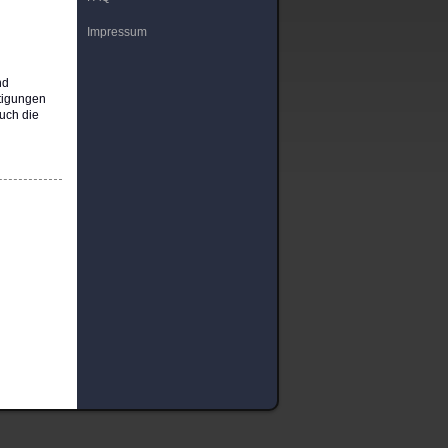
Impressum
nd
htigungen
uch die