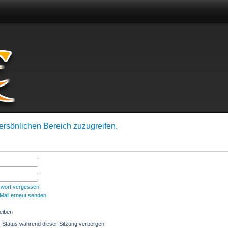
name:
Passwort:
Angemeldet bleiben
ersönlichen Bereich zuzugreifen.
swort vergessen
-Mail erneut senden
eiben
-Status während dieser Sitzung verbergen