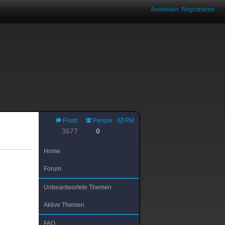
Anmelden
Registrieren
Posts
People
PM
3677
0
Home
Forum
Unbeantwortete Themen
Aktive Themen
FAQ