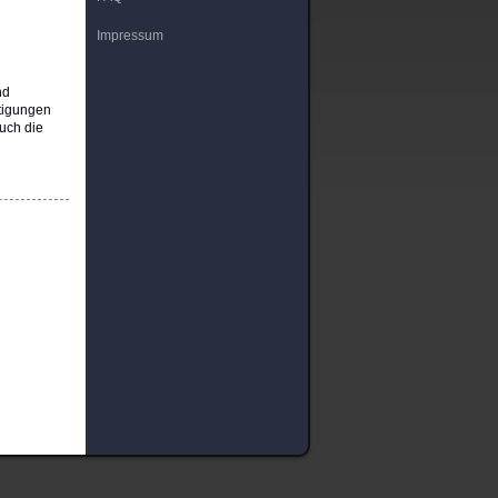
Impressum
nd
htigungen
uch die