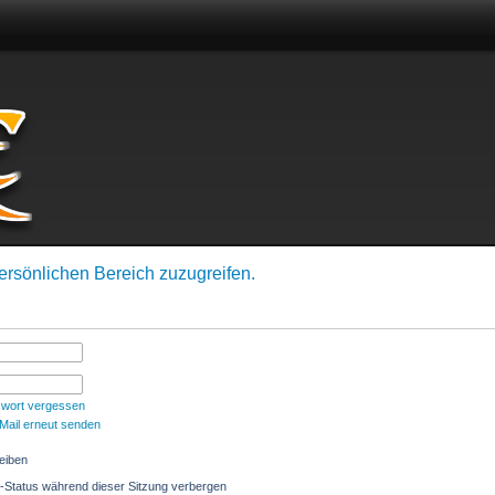
name:
Passwort:
Angemeldet bleiben
ersönlichen Bereich zuzugreifen.
swort vergessen
-Mail erneut senden
eiben
-Status während dieser Sitzung verbergen