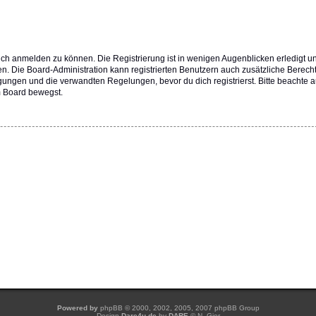
dich anmelden zu können. Die Registrierung ist in wenigen Augenblicken erledigt u
fen. Die Board-Administration kann registrierten Benutzern auch zusätzliche Berec
ungen und die verwandten Regelungen, bevor du dich registrierst. Bitte beachte a
m Board bewegst.
Powered by
phpBB
© 2000, 2002, 2005, 2007 phpBB Group
Design
Dare4u.de
by
DARE
© N. Gier