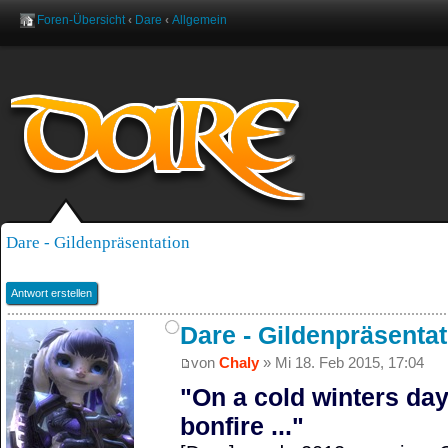
Foren-Übersicht
‹
Dare
‹
Allgemein
Benutzername:
Pas
Dare - Gildenpräsentation
Antwort erstellen
Dare - Gildenpräsentat
von
Chaly
» Mi 18. Feb 2015, 17:04
"On a cold winters day 
bonfire ..."