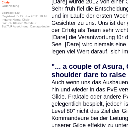
[Dare] wurde 2012 von einer 
Chaly
Gildenleitung
Sehr früh fiel die Entscheidu
Beiträge:
530
und im Laufe der ersten Woch
Registriert:
Fr 22. Jun 2012, 10:16
Ingame-Name:
Chaly
Gesichter zu uns. Uns ist d
SW:ToR Klasse:
Marodeur
SW:ToR Ausrichtung:
Damagedealer
der Erfolg als Team sehr wic
[Dare] die Verantwortung für
See. [Dare] wird niemals ein
legen viel Wert darauf, sich i
"... a couple of Asura
shoulder dare to raise t
Auch wenn uns das Ausbauen 
hin und wieder in das PvE ver
Gilde. Fraktale oder andere P
gelegentlich bespielt, jedoch is
Level 80" nicht das Ziel der Gi
Kommandeure bei der Leitung
unserer Gilde effektiv zu unt