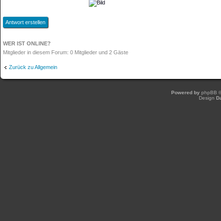
Antwort erstellen
WER IST ONLINE?
Mitglieder in diesem Forum: 0 Mitglieder und 2 Gäste
Zurück zu Allgemein
Powered by
phpBB
©
Design
D